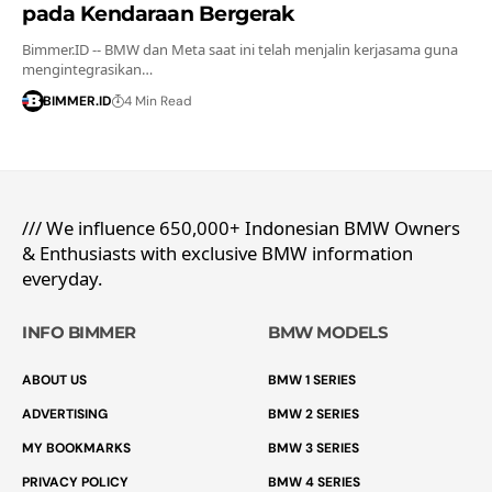
pada Kendaraan Bergerak
Bimmer.ID -- BMW dan Meta saat ini telah menjalin kerjasama guna
mengintegrasikan…
BIMMER.ID
4 Min Read
/// We influence 650,000+ Indonesian BMW Owners
& Enthusiasts with exclusive BMW information
everyday.
INFO BIMMER
BMW MODELS
ABOUT US
BMW 1 SERIES
ADVERTISING
BMW 2 SERIES
MY BOOKMARKS
BMW 3 SERIES
PRIVACY POLICY
BMW 4 SERIES