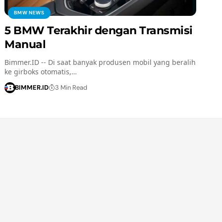
BMW NEWS
5 BMW Terakhir dengan Transmisi
Manual
Bimmer.ID -- Di saat banyak produsen mobil yang beralih
ke girboks otomatis,…
BIMMER.ID
3 Min Read