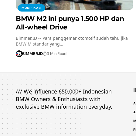
MODIFIKASI
BMW M2 ini punya 1.500 HP dan
All-wheel Drive
Bimmer.ID -- Para penggemar otomotif sudah tahu jika
BMW M standar yang…
BIMMER.ID
3 Min Read
/// We influence 650,000+ Indonesian
BMW Owners & Enthusiasts with
A
exclusive BMW information everyday.
A
M
P