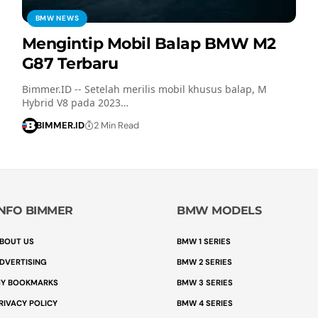
BMW NEWS
Mengintip Mobil Balap BMW M2
G87 Terbaru
Bimmer.ID -- Setelah merilis mobil khusus balap, M
Hybrid V8 pada 2023…
BIMMER.ID
2 Min Read
INFO BIMMER
BMW MODELS
BOUT US
BMW 1 SERIES
DVERTISING
BMW 2 SERIES
Y BOOKMARKS
BMW 3 SERIES
RIVACY POLICY
BMW 4 SERIES