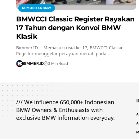
KOMUNITAS BMW
BMWCCI Classic Register Rayakan
17 Tahun dengan Konvoi BMW
Klasik
Bimmer.ID -- Memasuki usia ke-17, BMWCCI Classic
Register menggelar perayaan meriah pada…
BIMMER.ID
3 Min Read
/// We influence 650,000+ Indonesian
BMW Owners & Enthusiasts with
A
exclusive BMW information everyday.
A
M