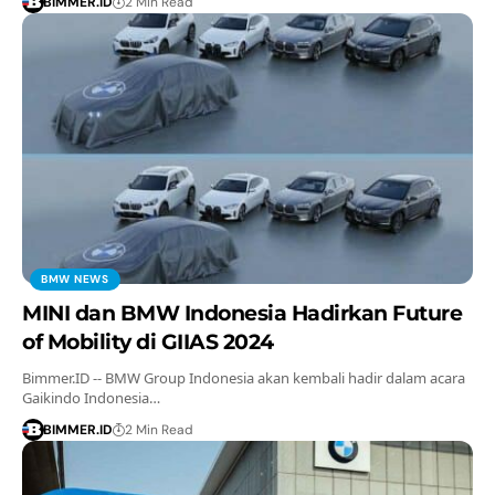
BIMMER.ID
2 Min Read
BMW NEWS
MINI dan BMW Indonesia Hadirkan Future
of Mobility di GIIAS 2024
Bimmer.ID -- BMW Group Indonesia akan kembali hadir dalam acara
Gaikindo Indonesia…
BIMMER.ID
2 Min Read