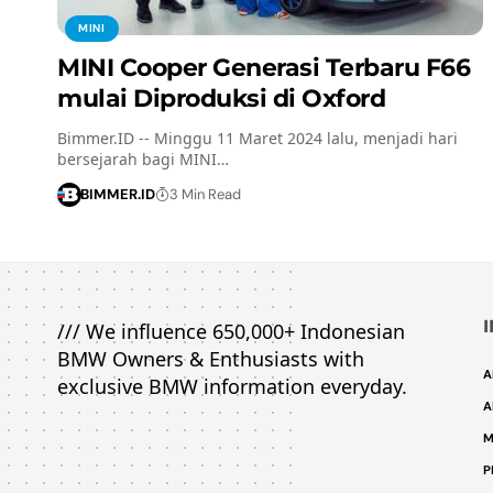
MINI
MINI Cooper Generasi Terbaru F66
mulai Diproduksi di Oxford
Bimmer.ID -- Minggu 11 Maret 2024 lalu, menjadi hari
bersejarah bagi MINI…
BIMMER.ID
3 Min Read
/// We influence 650,000+ Indonesian
BMW Owners & Enthusiasts with
A
exclusive BMW information everyday.
A
M
P