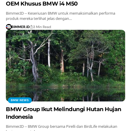
OEM Khusus BMW i4 M50
Bimmer.ID -- Keseriusan BMW untuk memaksimalkan performa
produk mereka terlihat jelas dengan…
BIMMER.ID
3 Min Read
BMW NEWS
BMW Group Ikut Melindungi Hutan Hujan
Indonesia
Bimmer.ID -- BMW Group bersama Pirelli dan BirdLife melakukan