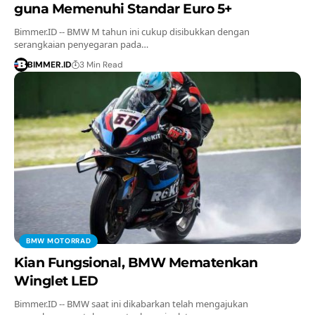
guna Memenuhi Standar Euro 5+
Bimmer.ID -- BMW M tahun ini cukup disibukkan dengan
serangkaian penyegaran pada…
BIMMER.ID
3 Min Read
BMW MOTORRAD
Kian Fungsional, BMW Mematenkan
Winglet LED
Bimmer.ID -- BMW saat ini dikabarkan telah mengajukan