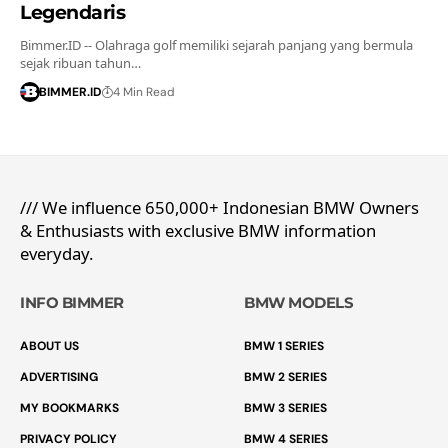
Legendaris
Bimmer.ID -- Olahraga golf memiliki sejarah panjang yang bermula
sejak ribuan tahun…
BIMMER.ID
4 Min Read
/// We influence 650,000+ Indonesian BMW Owners
& Enthusiasts with exclusive BMW information
everyday.
INFO BIMMER
BMW MODELS
ABOUT US
BMW 1 SERIES
ADVERTISING
BMW 2 SERIES
MY BOOKMARKS
BMW 3 SERIES
PRIVACY POLICY
BMW 4 SERIES