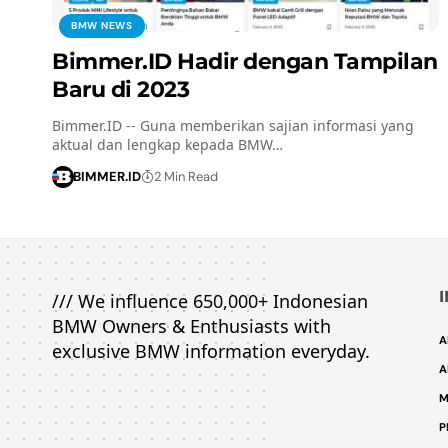
BMW NEWS
Bimmer.ID Hadir dengan Tampilan
Baru di 2023
Bimmer.ID -- Guna memberikan sajian informasi yang
aktual dan lengkap kepada BMW…
BIMMER.ID
2 Min Read
/// We influence 650,000+ Indonesian
BMW Owners & Enthusiasts with
A
exclusive BMW information everyday.
A
M
P