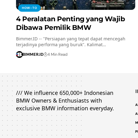
HOW-TO
4 Peralatan Penting yang Wajib
Dibawa Pemilik BMW
Bimmer.ID -- "Persiapan yang tepat dapat mencegah
terjadinya performa yang buruk". Kalimat…
BIMMER.ID
4 Min Read
/// We influence 650,000+ Indonesian
BMW Owners & Enthusiasts with
A
exclusive BMW information everyday.
A
M
P