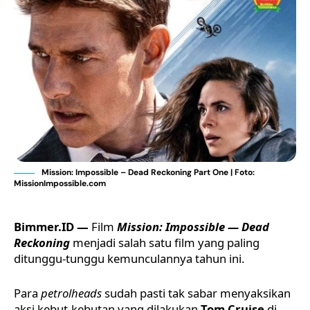
Mission: Impossible – Dead Reckoning Part One | Foto:
MissionImpossible.com
Bimmer.ID —
Film
Mission: Impossible — Dead
Reckoning
menjadi salah satu film yang paling
ditunggu-tunggu kemunculannya tahun ini.
Para
petrolheads
sudah pasti tak sabar menyaksikan
aksi kebut-kebutan yang dilakukan
Tom Cruise
di