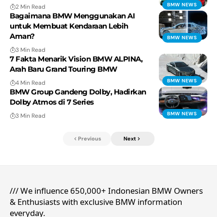
BMW NEWS
2 Min Read
Bagaimana BMW Menggunakan AI
untuk Membuat Kendaraan Lebih
Aman?
BMW NEWS
3 Min Read
7 Fakta Menarik Vision BMW ALPINA,
Arah Baru Grand Touring BMW
BMW NEWS
4 Min Read
BMW Group Gandeng Dolby, Hadirkan
Dolby Atmos di 7 Series
BMW NEWS
3 Min Read
Previous
Next
/// We influence 650,000+ Indonesian BMW Owners
& Enthusiasts with exclusive BMW information
everyday.