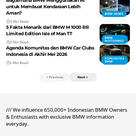
Bagaimana BMW Menggunakan AI
untuk Membuat Kendaraan Lebih
Aman?
BMW NEWS
3 Min Read
5 Fakta Menarik dari BMW M 1000 RR
Limited Edition Isle of Man TT
BMW
MOTORRAD
5 Min Read
Agenda Komunitas dan BMW Car Clubs
Indonesia di Akhir Mei 2026
KOMUNITAS
BMW
2 Min Read
Previous
Next
/// We influence 650,000+ Indonesian BMW Owners
& Enthusiasts with exclusive BMW information
everyday.