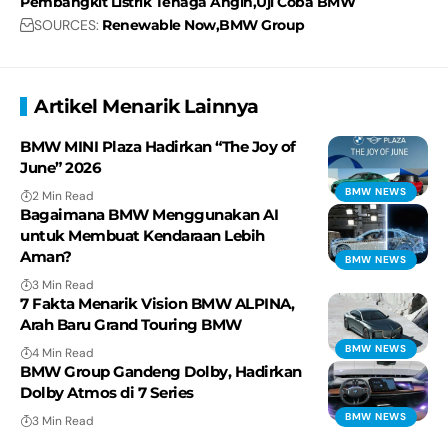
Pembangkit Listrik Tenaga Angin
Uji Coba BMW
SOURCES:
Renewable Now
BMW Group
Artikel Menarik Lainnya
BMW MINI Plaza Hadirkan “The Joy of
June” 2026
BMW NEWS
2 Min Read
Bagaimana BMW Menggunakan AI
untuk Membuat Kendaraan Lebih
Aman?
BMW NEWS
3 Min Read
7 Fakta Menarik Vision BMW ALPINA,
Arah Baru Grand Touring BMW
BMW NEWS
4 Min Read
BMW Group Gandeng Dolby, Hadirkan
Dolby Atmos di 7 Series
BMW NEWS
3 Min Read