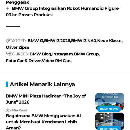
Penggerak
BMW Group Integrasikan Robot Humanoid Figure
03 ke Proses Produksi
TAGGED:
BMW i3
BMW i3 2026
BMW i3 NA0
Neue Klasse
Oliver Zipse
SOURCES:
BMW Blog
Instagram BMW Group
Foto: Car & Driver
Video: RM Cars
Artikel Menarik Lainnya
BMW MINI Plaza Hadirkan “The Joy of
June” 2026
BMW NEWS
2 Min Read
Bagaimana BMW Menggunakan AI
untuk Membuat Kendaraan Lebih
Aman?
BMW NEWS