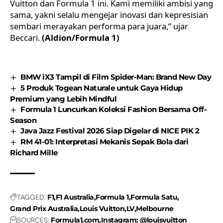
Vuitton dan Formula 1 ini. Kami memiliki ambisi yang
sama, yakni selalu mengejar inovasi dan kepresisian
sembari merayakan performa para juara,” ujar
Beccari.
(Aldion/Formula 1)
BMW iX3 Tampil di Film Spider-Man: Brand New Day
5 Produk Togean Naturale untuk Gaya Hidup
Premium yang Lebih Mindful
Formula 1 Luncurkan Koleksi Fashion Bersama Off-
Season
Java Jazz Festival 2026 Siap Digelar di NICE PIK 2
RM 41-01: Interpretasi Mekanis Sepak Bola dari
Richard Mille
TAGGED:
F1
F1 Australia
Formula 1
Formula Satu
Grand Prix Australia
Louis Vuitton
LV
Melbourne
SOURCES:
Formula1.com
Instagram: @louisvuitton