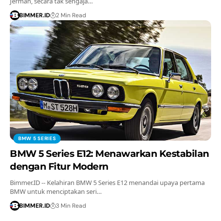
Jerman, secara tak sengaja…
BIMMER.ID
2 Min Read
BMW 5 SERIES
BMW 5 Series E12: Menawarkan Kestabilan
dengan Fitur Modern
Bimmer.ID -- Kelahiran BMW 5 Series E12 menandai upaya pertama
BMW untuk menciptakan seri…
BIMMER.ID
3 Min Read