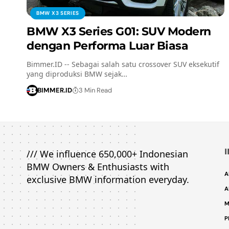
BMW X3 SERIES
BMW X3 Series G01: SUV Modern
dengan Performa Luar Biasa
Bimmer.ID -- Sebagai salah satu crossover SUV eksekutif
yang diproduksi BMW sejak…
BIMMER.ID
3 Min Read
/// We influence 650,000+ Indonesian
BMW Owners & Enthusiasts with
A
exclusive BMW information everyday.
A
M
P