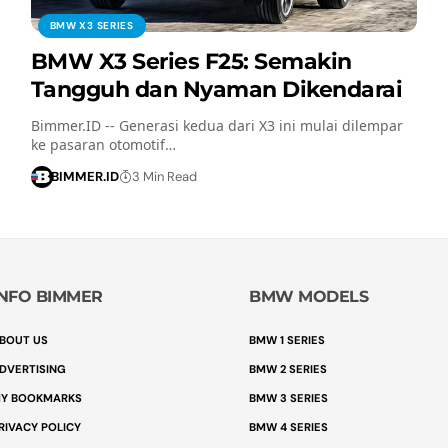
BMW X3 SERIES
BMW X3 Series F25: Semakin
Tangguh dan Nyaman Dikendarai
Bimmer.ID -- Generasi kedua dari X3 ini mulai dilempar
ke pasaran otomotif…
BIMMER.ID
3 Min Read
INFO BIMMER
BMW MODELS
BOUT US
BMW 1 SERIES
DVERTISING
BMW 2 SERIES
Y BOOKMARKS
BMW 3 SERIES
RIVACY POLICY
BMW 4 SERIES