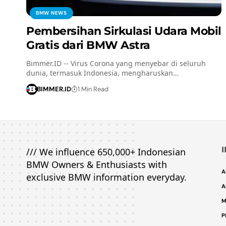
BMW NEWS
Pembersihan Sirkulasi Udara Mobil
Gratis dari BMW Astra
Bimmer.ID -- Virus Corona yang menyebar di seluruh
dunia, termasuk Indonesia, mengharuskan…
BIMMER.ID
1 Min Read
/// We influence 650,000+ Indonesian
BMW Owners & Enthusiasts with
A
exclusive BMW information everyday.
A
M
P