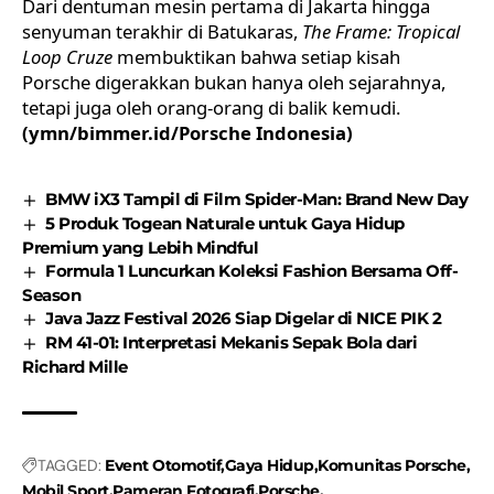
Dari dentuman mesin pertama di Jakarta hingga
senyuman terakhir di Batukaras,
The Frame: Tropical
Loop Cruze
membuktikan bahwa setiap kisah
Porsche digerakkan bukan hanya oleh sejarahnya,
tetapi juga oleh orang-orang di balik kemudi.
(ymn/bimmer.id/Porsche Indonesia)
BMW iX3 Tampil di Film Spider-Man: Brand New Day
5 Produk Togean Naturale untuk Gaya Hidup
Premium yang Lebih Mindful
Formula 1 Luncurkan Koleksi Fashion Bersama Off-
Season
Java Jazz Festival 2026 Siap Digelar di NICE PIK 2
RM 41-01: Interpretasi Mekanis Sepak Bola dari
Richard Mille
TAGGED:
Event Otomotif
Gaya Hidup
Komunitas Porsche
Mobil Sport
Pameran Fotografi
Porsche