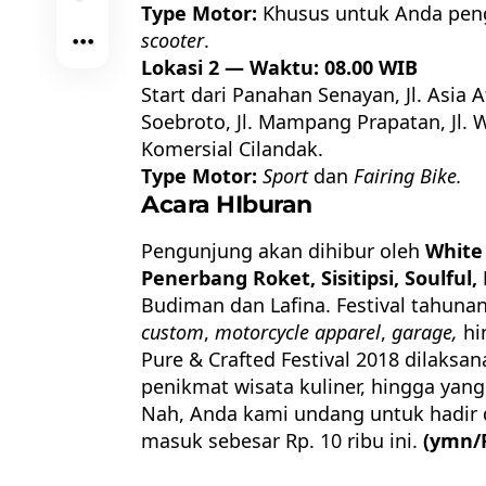
Type Motor:
Khusus untuk Anda peng
scooter
.
Lokasi 2 — Waktu: 08.00 WIB
Start dari Panahan Senayan, Jl. Asia A
Soebroto, Jl. Mampang Prapatan, Jl. W
Komersial Cilandak.
Type Motor:
Sport
dan
Fairing Bike.
Acara HIburan
Pengunjung akan dihibur oleh
White
Penerbang Roket, Sisitipsi, Soulful,
Budiman dan Lafina. Festival tahuna
custom
,
motorcycle apparel
,
garage,
hi
Pure & Crafted Festival
2018 dilaksan
penikmat wisata kuliner, hingga yang
Nah, Anda kami undang untuk hadir 
masuk sebesar Rp. 10 ribu ini.
(ymn/