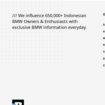
/// We influence 650,000+ Indonesian
BMW Owners & Enthusiasts with
A
exclusive BMW information everyday.
A
M
P
T
D
C