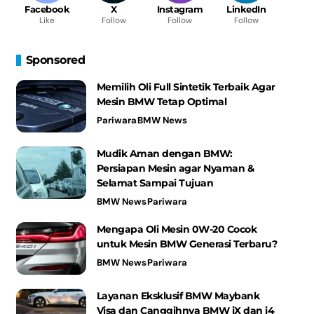
Facebook
X
Instagram
LinkedIn
Like
Follow
Follow
Follow
Sponsored
Memilih Oli Full Sintetik Terbaik Agar
Mesin BMW Tetap Optimal
Pariwara
BMW News
Mudik Aman dengan BMW:
Persiapan Mesin agar Nyaman &
Selamat Sampai Tujuan
BMW News
Pariwara
Mengapa Oli Mesin 0W-20 Cocok
untuk Mesin BMW Generasi Terbaru?
BMW News
Pariwara
Layanan Eksklusif BMW Maybank
Visa dan Canggihnya BMW iX dan i4