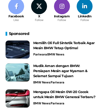
Facebook
X
Instagram
LinkedIn
Like
Follow
Follow
Follow
Sponsored
Memilih Oli Full Sintetik Terbaik Agar
Mesin BMW Tetap Optimal
Pariwara
BMW News
Mudik Aman dengan BMW:
Persiapan Mesin agar Nyaman &
Selamat Sampai Tujuan
BMW News
Pariwara
Mengapa Oli Mesin 0W-20 Cocok
untuk Mesin BMW Generasi Terbaru?
BMW News
Pariwara