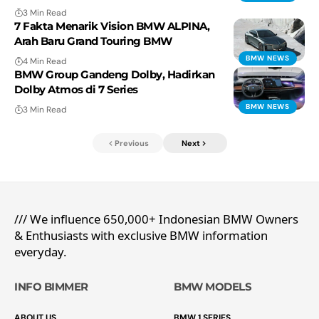
3 Min Read
7 Fakta Menarik Vision BMW ALPINA,
Arah Baru Grand Touring BMW
BMW NEWS
4 Min Read
BMW Group Gandeng Dolby, Hadirkan
Dolby Atmos di 7 Series
BMW NEWS
3 Min Read
Previous
Next
/// We influence 650,000+ Indonesian BMW Owners
& Enthusiasts with exclusive BMW information
everyday.
INFO BIMMER
BMW MODELS
ABOUT US
BMW 1 SERIES