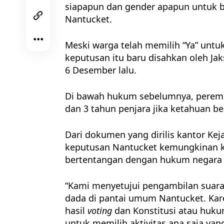
siapapun dan gender apapun untuk be
Nantucket.
Meski warga telah memilih “Ya” untuk
keputusan itu baru disahkan oleh J
6 Desember lalu.
Di bawah hukum sebelumnya, perempu
dan 3 tahun penjara jika ketahuan be
Dari dokumen yang dirilis kantor Ke
keputusan Nantucket kemungkinan kon
bertentangan dengan hukum negara 
“Kami menyetujui pengambilan suara
dada di pantai umum Nantucket. Kare
hasil
voting
dan Konstitusi atau huku
untuk memilih aktivitas apa saja yang 