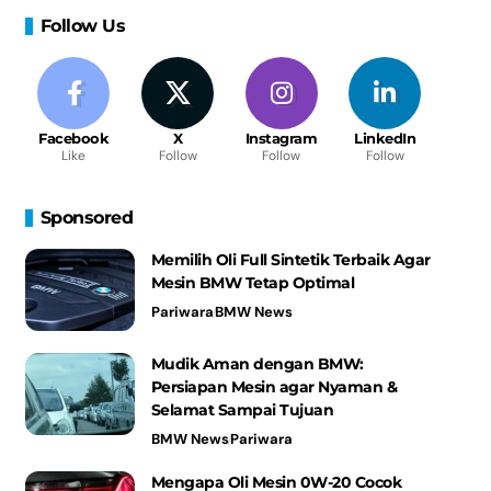
Follow Us
Facebook
X
Instagram
LinkedIn
Like
Follow
Follow
Follow
Sponsored
Memilih Oli Full Sintetik Terbaik Agar
Mesin BMW Tetap Optimal
Pariwara
BMW News
Mudik Aman dengan BMW:
Persiapan Mesin agar Nyaman &
Selamat Sampai Tujuan
BMW News
Pariwara
Mengapa Oli Mesin 0W-20 Cocok