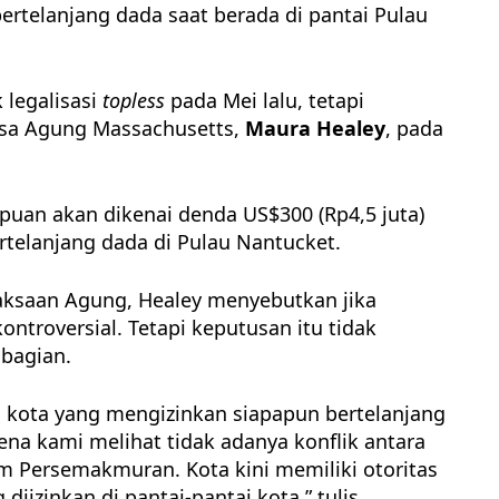
rtelanjang dada saat berada di pantai Pulau
 legalisasi
topless
pada Mei lalu, tetapi
aksa Agung Massachusetts,
Maura Healey
, pada
an akan dikenai denda US$300 (Rp4,5 juta)
rtelanjang dada di Pulau Nantucket.
jaksaan Agung, Healey menyebutkan jika
troversial. Tetapi keputusan itu tidak
bagian.
 kota yang mengizinkan siapapun bertelanjang
na kami melihat tidak adanya konflik antara
m Persemakmuran. Kota kini memiliki otoritas
diizinkan di pantai-pantai kota,” tulis