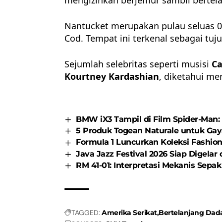
Nantucket merupakan pulau seluas 05 
Cod. Tempat ini terkenal sebagai
tuj
Sejumlah selebritas seperti musisi
Ca
Kourtney Kardashian
, diketahui me
BMW iX3 Tampil di Film Spider-Man
5 Produk Togean Naturale untuk Ga
Formula 1 Luncurkan Koleksi Fashio
Java Jazz Festival 2026 Siap Digelar 
RM 41-01: Interpretasi Mekanis Sepak 
TAGGED:
Amerika Serikat
Bertelanjang Dad