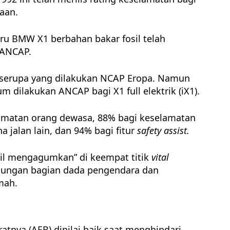
aan.
aru
BMW X1
berbahan bakar fosil telah
 ANCAP.
al serupa yang dilakukan NCAP Eropa. Namun
m dilakukan ANCAP bagi X1 full elektrik (iX1).
amatan orang dewasa, 88% bagi keselamatan
 jalan lain, dan 94% bagi fitur
safety assist.
l mengagumkan” di keempat titik
vital
dungan bagian dada pengendara dan
mah.
tnya (AEB) dinilai baik saat menghindari