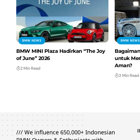
BMW NEWS
BMW NEWS
BMW MINI Plaza Hadirkan “The Joy
Bagaiman
of June” 2026
untuk Me
Aman?
2 Min Read
3 Min Read
/// We influence 650,000+ Indonesian