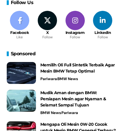
Follow Us
Facebook
X
Instagram
LinkedIn
Like
Follow
Follow
Follow
Sponsored
Memilih Oli Full Sintetik Terbaik Agar
Mesin BMW Tetap Optimal
Pariwara
BMW News
Mudik Aman dengan BMW:
Persiapan Mesin agar Nyaman &
Selamat Sampai Tujuan
BMW News
Pariwara
Mengapa Oli Mesin 0W-20 Cocok
untuk Mesin BMW Generasi Terbaru?