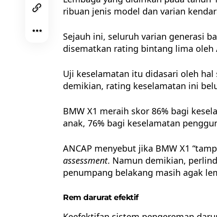
ribuan jenis model dan varian kendar
Sejauh ini, seluruh varian generasi b
disematkan rating bintang lima oleh
Uji keselamatan itu didasari oleh h
demikian, rating keselamatan ini belu
BMW X1 meraih skor 86% bagi kesel
anak, 76% bagi keselamatan pengguna
ANCAP menyebut jika BMW X1 “tampi
assessment
. Namun demikian, perlin
penumpang belakang masih agak le
Rem darurat efektif
Keefektifan sistem pengereman darura