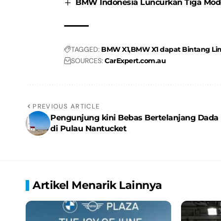
BMW Indonesia Luncurkan Tiga Mo
TAGGED:
BMW X1
BMW X1 dapat Bintang Li
SOURCES:
CarExpert.com.au
PREVIOUS ARTICLE
Pengunjung kini Bebas Bertelanjang Dada
di Pulau Nantucket
Artikel Menarik Lainnya