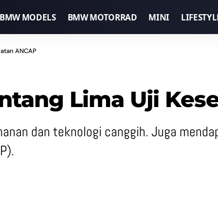
BMW MODELS
BMW MOTORRAD
MINI
LIFESTYL
amatan ANCAP
ntang Lima Uji Ke
anan dan teknologi canggih. Juga mendapat
P).