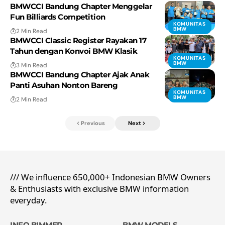
BMWCCI Bandung Chapter Menggelar
Fun Billiards Competition
KOMUNITAS
BMW
2 Min Read
BMWCCI Classic Register Rayakan 17
Tahun dengan Konvoi BMW Klasik
KOMUNITAS
BMW
3 Min Read
BMWCCI Bandung Chapter Ajak Anak
Panti Asuhan Nonton Bareng
KOMUNITAS
BMW
2 Min Read
Previous
Next
/// We influence 650,000+ Indonesian BMW Owners
& Enthusiasts with exclusive BMW information
everyday.
INFO BIMMER
BMW MODELS