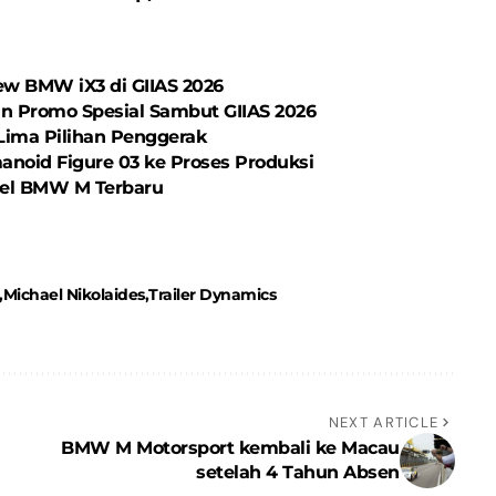
w BMW iX3 di GIIAS 2026
an Promo Spesial Sambut GIIAS 2026
ima Pilihan Penggerak
noid Figure 03 ke Proses Produksi
del BMW M Terbaru
Michael Nikolaides
Trailer Dynamics
NEXT ARTICLE
BMW M Motorsport kembali ke Macau
setelah 4 Tahun Absen