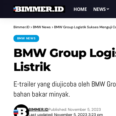
HOME
NEWS
Bimmer.ID
>
BMW News
>
BMW Group Logistik Sukses Menguji Coba
BMW NEWS
BMW Group Logist
Listrik
E-trailer yang diujicoba oleh BMW Gr
bahan bakar minyak.
BIMMER.ID
Published: November 5, 2023
Last updated: November 5, 2023 3:23 pm