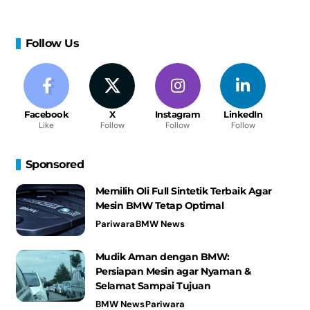
Follow Us
Facebook
X
Instagram
LinkedIn
Like
Follow
Follow
Follow
Sponsored
Memilih Oli Full Sintetik Terbaik Agar
Mesin BMW Tetap Optimal
Pariwara
BMW News
Mudik Aman dengan BMW:
Persiapan Mesin agar Nyaman &
Selamat Sampai Tujuan
BMW News
Pariwara