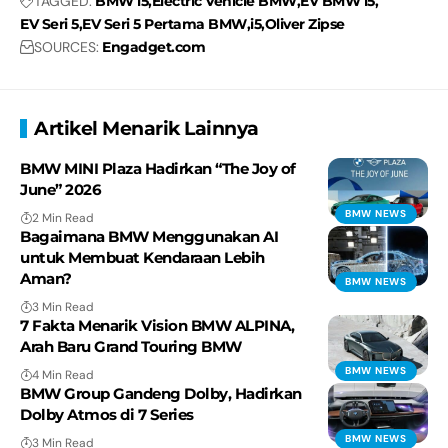
TAGGED:
BMW i5
Electric Vehicle BMW
EV BMW i5
EV Seri 5
EV Seri 5 Pertama BMW
i5
Oliver Zipse
SOURCES:
Engadget.com
Artikel Menarik Lainnya
BMW MINI Plaza Hadirkan “The Joy of
June” 2026
BMW NEWS
2 Min Read
Bagaimana BMW Menggunakan AI
untuk Membuat Kendaraan Lebih
Aman?
BMW NEWS
3 Min Read
7 Fakta Menarik Vision BMW ALPINA,
Arah Baru Grand Touring BMW
BMW NEWS
4 Min Read
BMW Group Gandeng Dolby, Hadirkan
Dolby Atmos di 7 Series
BMW NEWS
3 Min Read