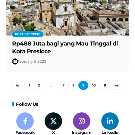
KOTA PRECISSE
Rp488 Juta bagi yang Mau Tinggal di
Kota Presicce
February 5, 2023
1
2
…
7
8
9
10
11
Follow Us
Facebook
X
Instagram
LinkedIn