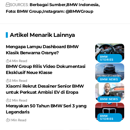
SOURCES:
Berbagai Sumber
BMW Indonesia
Foto: BMW Group
Instagram: @BMWGroup
Artikel Menarik Lainnya
Mengapa Lampu Dashboard BMW
Klasik Berwarna Oranye?
BMW
STORIES
4 Min Read
BMW Group Rilis Video Dokumentasi
Eksklusif Neue Klasse
BMW NEWS
3 Min Read
Xiaomi Rekrut Desainer Senior BMW
untuk Perkuat Ambisi EV di Eropa
BMW NEWS
2 Min Read
Merayakan 50 Tahun BMW Seri 3 yang
Legendaris
BMW
STORIES
1 Min Read