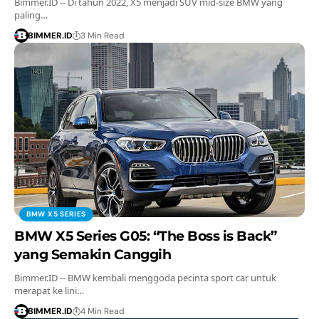
Bimmer.ID -- Di tahun 2022, X5 menjadi SUV mid-size BMW yang
paling…
BIMMER.ID
3 Min Read
BMW X5 SERIES
BMW X5 Series G05: “The Boss is Back”
yang Semakin Canggih
Bimmer.ID -- BMW kembali menggoda pecinta sport car untuk
merapat ke lini…
BIMMER.ID
4 Min Read