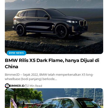
BMW NEWS
BMW Rilis X5 Dark Flame, hanya Dijual di
China
Bimmer.ID -- Sejak 2022, BMW telah memperkenalkan X5 long-
wheelbase (bodi panjang) berkode…
BIMMER.ID
2 Min Read