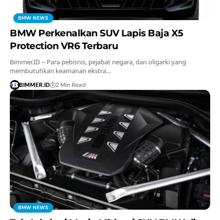
BMW NEWS
BMW Perkenalkan SUV Lapis Baja X5
Protection VR6 Terbaru
Bimmer.ID -- Para pebisnis, pejabat negara, dan oligarki yang
membutuhkan keamanan ekstra…
BIMMER.ID
2 Min Read
BMW NEWS