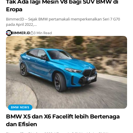
Tak Ada lagi Mesin V8 bagi SUV BMW di
Eropa
Bimmer.ID -- Sejak BMW pertamakali memperkenalkan Seri 7 G70
pada April 2022,…
BIMMER.ID
3 Min Read
BMW NEWS
BMW X5 dan X6 Facelift lebih Bertenaga
dan Efisien