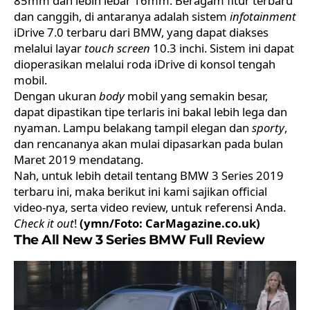
85mm dan lebih lebar 16mm. Beragam fitur terbaru
dan canggih, di antaranya adalah sistem
infotainment
iDrive 7.0 terbaru dari BMW, yang dapat diakses
melalui layar
touch screen
10.3 inchi. Sistem ini dapat
dioperasikan melalui roda iDrive di konsol tengah
mobil.
Dengan ukuran
body
mobil yang semakin besar,
dapat dipastikan tipe terlaris ini bakal lebih lega dan
nyaman. Lampu belakang tampil elegan dan
sporty
,
dan rencananya akan mulai dipasarkan pada bulan
Maret 2019 mendatang.
Nah, untuk lebih detail tentang BMW 3 Series 2019
terbaru ini, maka berikut ini kami sajikan official
video-nya, serta video review, untuk referensi Anda.
Check it out
!
(ymn/Foto: CarMagazine.co.uk)
The All New 3 Series BMW Full Review