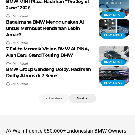
BMW MINI Plaza Hadirkan “The Joy of
June” 2026
BMW NEWS
2 Min Read
Bagaimana BMW Menggunakan AI
untuk Membuat Kendaraan Lebih
Aman?
BMW NEWS
3 Min Read
7 Fakta Menarik Vision BMW ALPINA,
Arah Baru Grand Touring BMW
BMW NEWS
4 Min Read
BMW Group Gandeng Dolby, Hadirkan
Dolby Atmos di 7 Series
BMW NEWS
3 Min Read
Previous
Next
/// We influence 650,000+ Indonesian BMW Owners