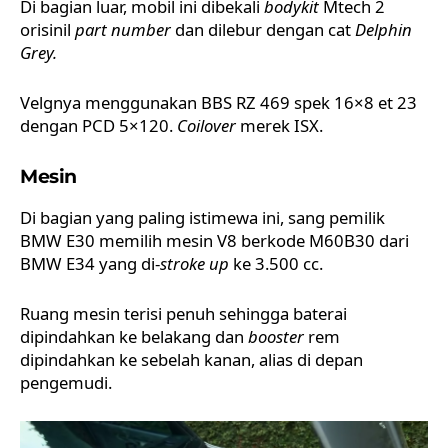
Di bagian luar, mobil ini dibekali
bodykit
Mtech 2
orisinil
part number
dan dilebur dengan cat
Delphin
Grey.
Velgnya menggunakan BBS RZ 469 spek 16×8 et 23
dengan PCD 5×120.
Coilover
merek ISX.
Mesin
Di bagian yang paling istimewa ini, sang pemilik
BMW E30 memilih mesin V8 berkode M60B30 dari
BMW E34 yang di-
stroke up
ke 3.500 cc.
Ruang mesin terisi penuh sehingga baterai
dipindahkan ke belakang dan
booster
rem
dipindahkan ke sebelah kanan, alias di depan
pengemudi.