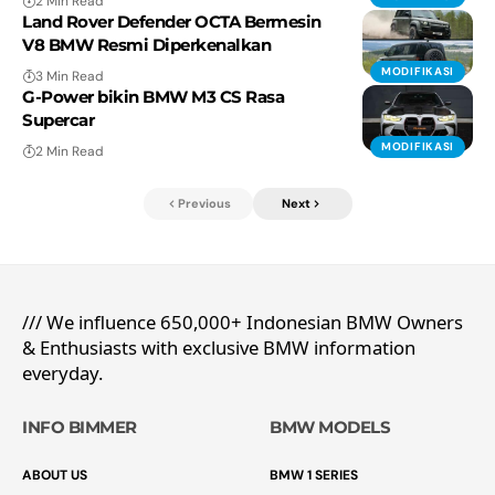
2 Min Read
Land Rover Defender OCTA Bermesin
V8 BMW Resmi Diperkenalkan
MODIFIKASI
3 Min Read
G-Power bikin BMW M3 CS Rasa
Supercar
MODIFIKASI
2 Min Read
Previous
Next
/// We influence 650,000+ Indonesian BMW Owners
& Enthusiasts with exclusive BMW information
everyday.
INFO BIMMER
BMW MODELS
ABOUT US
BMW 1 SERIES