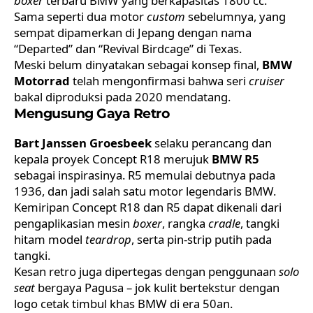
boxer
terbaru BMW yang berkapasitas 1800 cc.
Sama seperti dua motor
custom
sebelumnya, yang
sempat dipamerkan di Jepang dengan nama
“Departed” dan “Revival Birdcage” di Texas.
Meski belum dinyatakan sebagai konsep final,
BMW
Motorrad
telah mengonfirmasi bahwa seri
cruiser
bakal diproduksi pada 2020 mendatang.
Mengusung Gaya Retro
Bart Janssen Groesbeek
selaku perancang dan
kepala proyek Concept R18 merujuk
BMW R5
sebagai inspirasinya. R5 memulai debutnya pada
1936, dan jadi salah satu motor legendaris BMW.
Kemiripan Concept R18 dan R5 dapat dikenali dari
pengaplikasian mesin
boxer
, rangka
cradle
, tangki
hitam model
teardrop
, serta pin-strip putih pada
tangki.
Kesan retro juga dipertegas dengan penggunaan
solo
seat
bergaya Pagusa – jok kulit bertekstur dengan
logo cetak timbul khas BMW di era 50an.