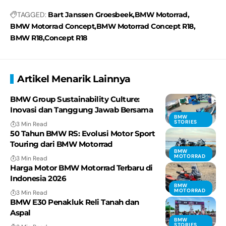
TAGGED:
Bart Janssen Groesbeek
BMW Motorrad
BMW Motorrad Concept
BMW Motorrad Concept R18
BMW R18
Concept R18
Artikel Menarik Lainnya
BMW Group Sustainability Culture:
Inovasi dan Tanggung Jawab Bersama
BMW
STORIES
3 Min Read
50 Tahun BMW RS: Evolusi Motor Sport
Touring dari BMW Motorrad
BMW
MOTORRAD
3 Min Read
Harga Motor BMW Motorrad Terbaru di
Indonesia 2026
BMW
MOTORRAD
3 Min Read
BMW E30 Penakluk Reli Tanah dan
Aspal
BMW
STORIES