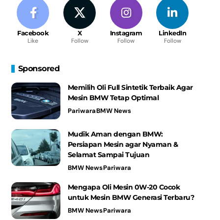
Facebook
X
Instagram
LinkedIn
Like
Follow
Follow
Follow
Sponsored
Memilih Oli Full Sintetik Terbaik Agar
Mesin BMW Tetap Optimal
Pariwara
BMW News
Mudik Aman dengan BMW:
Persiapan Mesin agar Nyaman &
Selamat Sampai Tujuan
BMW News
Pariwara
Mengapa Oli Mesin 0W-20 Cocok
untuk Mesin BMW Generasi Terbaru?
BMW News
Pariwara