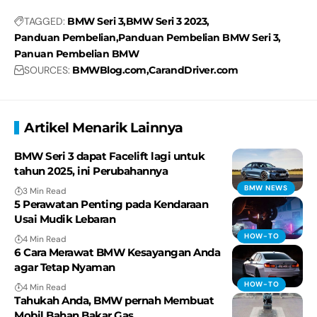
TAGGED:
BMW Seri 3
BMW Seri 3 2023
Panduan Pembelian
Panduan Pembelian BMW Seri 3
Panuan Pembelian BMW
SOURCES:
BMWBlog.com
CarandDriver.com
Artikel Menarik Lainnya
BMW Seri 3 dapat Facelift lagi untuk
tahun 2025, ini Perubahannya
BMW NEWS
3 Min Read
5 Perawatan Penting pada Kendaraan
Usai Mudik Lebaran
HOW-TO
4 Min Read
6 Cara Merawat BMW Kesayangan Anda
agar Tetap Nyaman
HOW-TO
4 Min Read
Tahukah Anda, BMW pernah Membuat
Mobil Bahan Bakar Gas