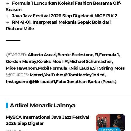
Formula 1 Luncurkan Koleksi Fashion Bersama Off-
Season
Java Jazz Festival 2026 Siap Digelar di NICE PIK 2
RM 41-01: Interpretasi Mekanis Sepak Bola dari
Richard Mille
TAGGED:
Alberto Ascari
Bernie Ecclestone
F1
Formula 1
Gordon Murray
Koleksi Mobil F1
Michael Schumacher
Mike Hawthorn
Mobil Formula 1
Niki Lauda
Sir Stirling Moss
SOURCES:
Motor1
YouTube: @TomHartleyJnrLtd
Instagram: @Nikilaudaf1
Foto: Jonathan Borba (Pexels)
Artikel Menarik Lainnya
MyBCA International Java Jazz Festival
2026 Siap Digelar
LIFESTYLE