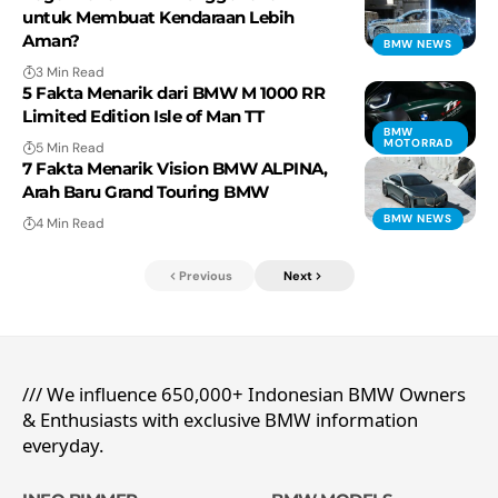
untuk Membuat Kendaraan Lebih
Aman?
BMW NEWS
3 Min Read
5 Fakta Menarik dari BMW M 1000 RR
Limited Edition Isle of Man TT
BMW
MOTORRAD
5 Min Read
7 Fakta Menarik Vision BMW ALPINA,
Arah Baru Grand Touring BMW
BMW NEWS
4 Min Read
Previous
Next
/// We influence 650,000+ Indonesian BMW Owners
& Enthusiasts with exclusive BMW information
everyday.