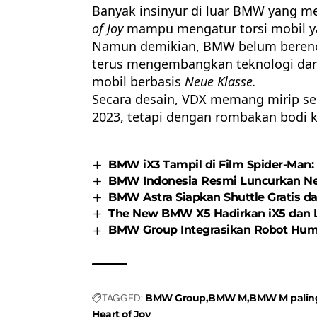
Banyak insinyur di luar BMW yang m
of Joy
mampu mengatur torsi mobil yan
Namun demikian, BMW belum berenc
terus mengembangkan teknologi dari 
mobil berbasis
Neue Klasse.
Secara desain, VDX memang mirip se
2023, tetapi dengan rombakan bodi
BMW iX3 Tampil di Film Spider-Man
BMW Indonesia Resmi Luncurkan Ne
BMW Astra Siapkan Shuttle Gratis d
The New BMW X5 Hadirkan iX5 dan L
BMW Group Integrasikan Robot Huma
TAGGED:
BMW Group
BMW M
BMW M paling
Heart of Joy