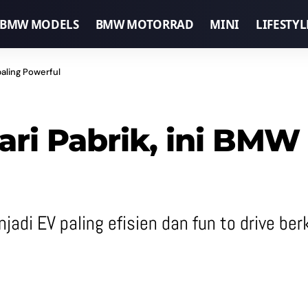
BMW MODELS
BMW MOTORRAD
MINI
LIFESTYL
paling Powerful
ari Pabrik, ini BMW
adi EV paling efisien dan fun to drive ber