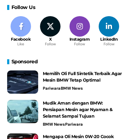
Follow Us
Facebook
X
Instagram
LinkedIn
Like
Follow
Follow
Follow
Sponsored
Memilih Oli Full Sintetik Terbaik Agar
Mesin BMW Tetap Optimal
Pariwara
BMW News
Mudik Aman dengan BMW:
Persiapan Mesin agar Nyaman &
Selamat Sampai Tujuan
BMW News
Pariwara
Mengapa Oli Mesin 0W-20 Cocok