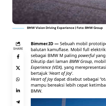
BMW Vision Driving Experience | Foto: BMW Group
Bimmer.ID —
Sebuah mobil prototip
SHARE
balutan kamuflase. Mobil full elektri
sebagai
BMW M
paling
powerful
yang 
Dikutip dari laman
BMW Group
, mobi
Experience (VDX),
yang merepresentasi
bertajuk ‘
Heart of Joy
‘.
Heart of Joy
dapat disebut sebagai “ot
mampu bereaksi lebih cepat ketimban
BMW.