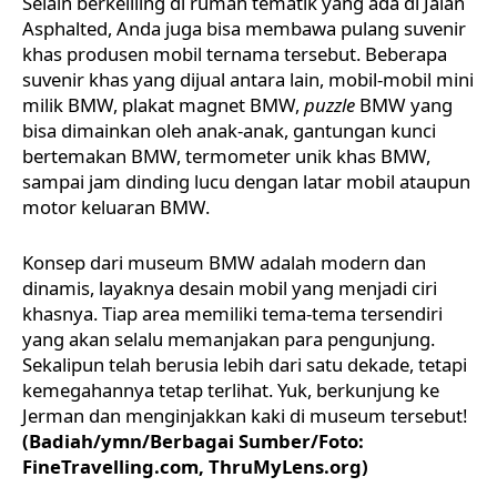
Selain berkeliling di rumah tematik yang ada di Jalan
Asphalted, Anda juga bisa membawa pulang suvenir
khas produsen mobil ternama tersebut. Beberapa
suvenir khas yang dijual antara lain, mobil-mobil mini
milik BMW, plakat magnet BMW,
puzzle
BMW yang
bisa dimainkan oleh anak-anak, gantungan kunci
bertemakan BMW, termometer unik khas BMW,
sampai jam dinding lucu dengan latar mobil ataupun
motor keluaran BMW.
Konsep dari museum BMW adalah modern dan
dinamis, layaknya desain mobil yang menjadi ciri
khasnya. Tiap area memiliki tema-tema tersendiri
yang akan selalu memanjakan para pengunjung.
Sekalipun telah berusia lebih dari satu dekade, tetapi
kemegahannya tetap terlihat. Yuk, berkunjung ke
Jerman dan menginjakkan kaki di museum tersebut!
(Badiah/ymn/Berbagai Sumber/Foto:
FineTravelling.com, ThruMyLens.org)
.