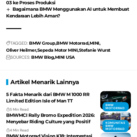
03 ke Proses Produksi
Bagaimana BMW Menggunakan AI untuk Membuat
Kendaraan Lebih Aman?
TAGGED:
BMW Group
BMW Motorrad
MINI
Oliver Heilmer
Sepeda Motor MINI
Stefanie Wurst
SOURCES:
BMW Blog
MINI USA
Artikel Menarik Lainnya
5 Fakta Menarik dari BMW M 1000 RR
Limited Edition Isle of Man TT
BMW
MOTORRAD
5 Min Read
BMWMCI Rally Bromo Expedition 2026:
Menyebar Riding Culture yang Positif
KOMUNITAS
BMW
MOTORRAD
4 Min Read
BMW Motorrad Vision K18: Interpretasi