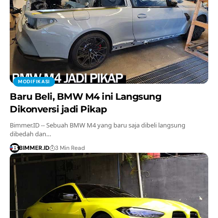
MODIFIKASI
Baru Beli, BMW M4 ini Langsung
Dikonversi jadi Pikap
Bimmer.ID -- Sebuah BMW M4 yang baru saja dibeli langsung
dibedah dan…
BIMMER.ID
3 Min Read