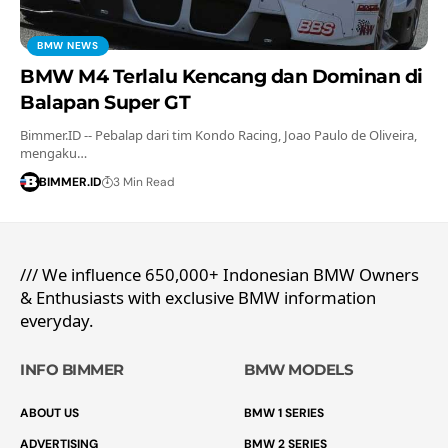
BMW NEWS
BMW M4 Terlalu Kencang dan Dominan di
Balapan Super GT
Bimmer.ID -- Pebalap dari tim Kondo Racing, Joao Paulo de Oliveira,
mengaku…
BIMMER.ID
3 Min Read
/// We influence 650,000+ Indonesian BMW Owners
& Enthusiasts with exclusive BMW information
everyday.
INFO BIMMER
BMW MODELS
ABOUT US
BMW 1 SERIES
ADVERTISING
BMW 2 SERIES