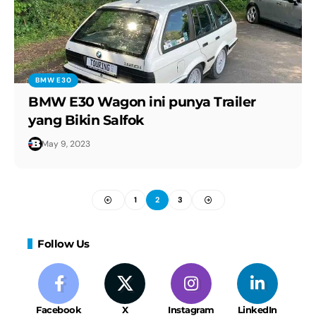
BMW E30
BMW E30 Wagon ini punya Trailer
yang Bikin Salfok
May 9, 2023
1
2
3
Follow Us
Facebook
X
Instagram
LinkedIn